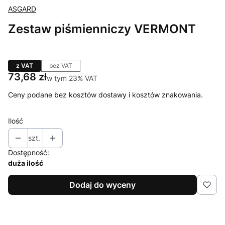
ASGARD
Zestaw piśmienniczy VERMONT
z VAT
bez VAT
Cena
73,68 zł
w tym 23% VAT
w tym
23%
VAT
Ceny podane bez kosztów dostawy i kosztów znakowania.
Ilość
szt.
Dostępność:
duża ilość
Dodaj do wyceny