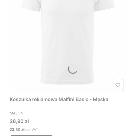
Koszulka reklamowa Malfini Basic - Męska
PRODUCENT
MALFINI
Cena
28,90 zł
Cena
23,50 zł
bez VAT