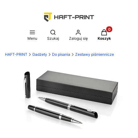
Produkty w koszy
Otwórz wyszukiwarkę
Menu
Szukaj
Zaloguj się
Koszyk
HAFT-PRINT
Gadżety
Do pisania
Zestawy piśmiennicze