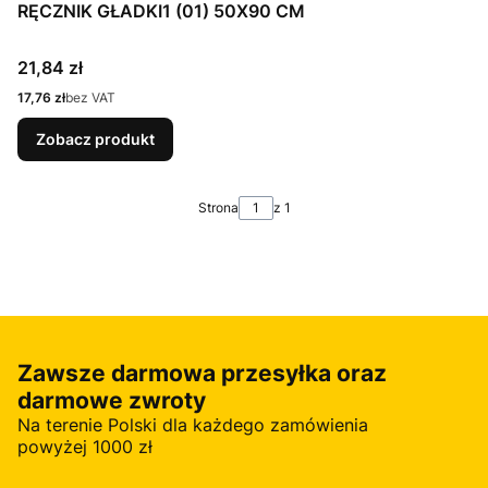
RĘCZNIK GŁADKI1 (01) 50X90 CM
Cena
21,84 zł
Cena
17,76 zł
bez VAT
Zobacz produkt
Strona
z 1
Zawsze darmowa przesyłka oraz
darmowe zwroty
Na terenie Polski dla każdego zamówienia
powyżej 1000 zł