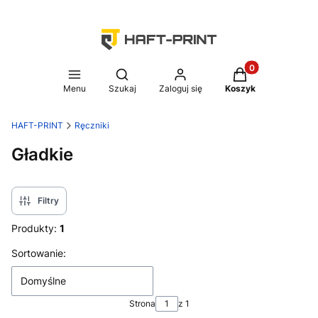
Produkty w koszy
Otwórz wyszukiwarkę
Menu
Szukaj
Zaloguj się
Koszyk
HAFT-PRINT
Ręczniki
Gładkie
Filtry
Produkty:
1
Lista produktów
Sortowanie:
Domyślne
Strona
z 1