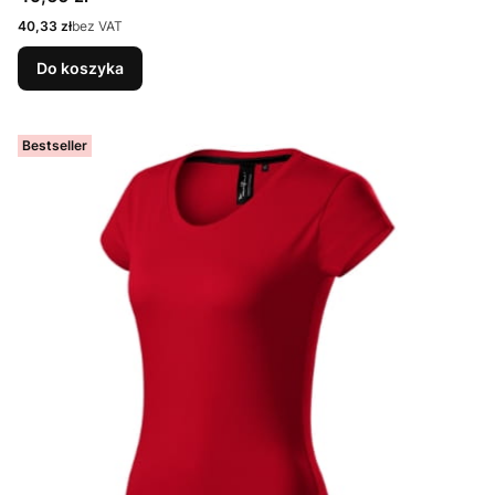
Cena
40,33 zł
bez VAT
Do koszyka
Bestseller