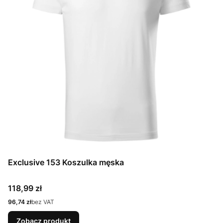
Exclusive 153 Koszulka męska
Cena
118,99 zł
Cena
96,74 zł
bez VAT
Zobacz produkt