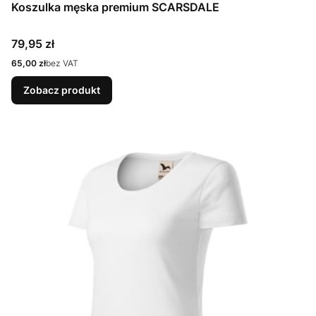
Koszulka męska premium SCARSDALE
Cena
79,95 zł
Cena
65,00 zł
bez VAT
Zobacz produkt