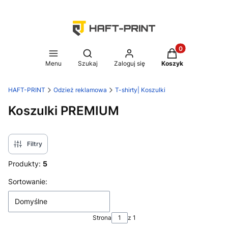
Produkty w koszy
Otwórz wyszukiwarkę
Menu
Szukaj
Zaloguj się
Koszyk
HAFT-PRINT
Odzież reklamowa
T-shirty| Koszulki
Koszulki PREMIUM
Filtry
Produkty:
5
Lista produktów
Sortowanie:
Domyślne
Strona
z 1