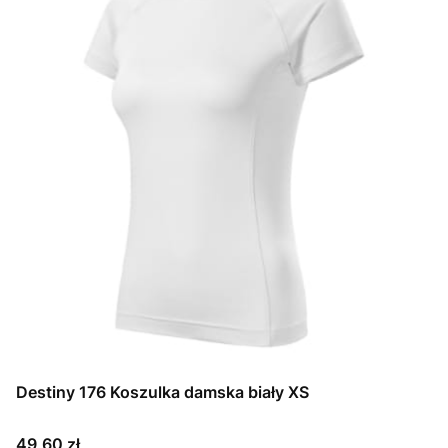
Destiny 176 Koszulka damska biały XS
Cena
49,60 zł