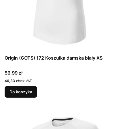
Origin (GOTS) 172 Koszulka damska biały XS
Cena
56,99 zł
Cena
46,33 zł
bez VAT
Do koszyka