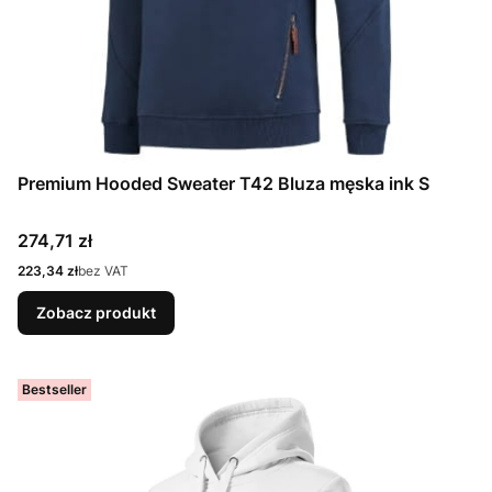
Premium Hooded Sweater T42 Bluza męska ink S
Cena
274,71 zł
Cena
223,34 zł
bez VAT
Zobacz produkt
Bestseller