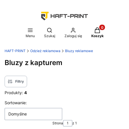
Produkty w koszy
Otwórz wyszukiwarkę
Menu
Szukaj
Zaloguj się
Koszyk
HAFT-PRINT
Odzież reklamowa
Bluzy reklamowe
Bluzy z kapturem
Filtry
Produkty:
4
Lista produktów
Sortowanie:
Domyślne
Strona
z 1