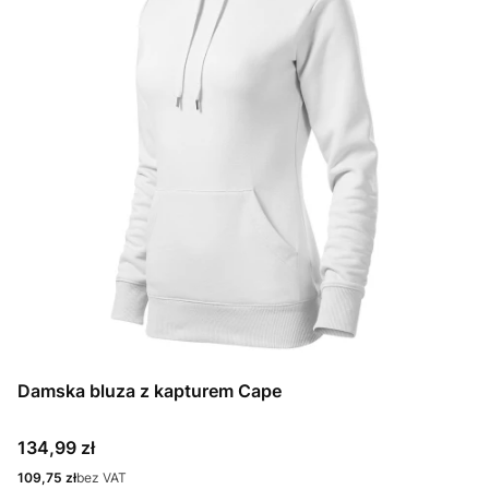
Damska bluza z kapturem Cape
Cena
134,99 zł
Cena
109,75 zł
bez VAT