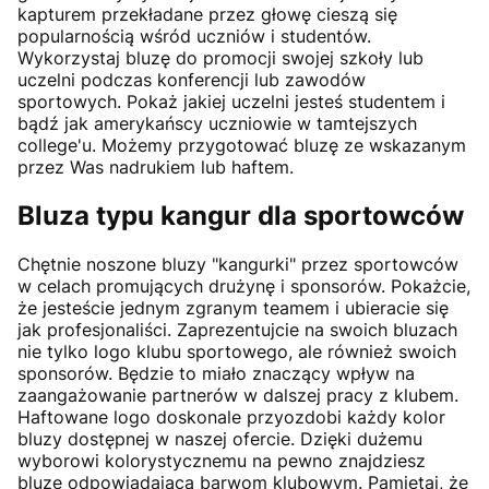
kapturem przekładane przez głowę cieszą się
popularnością wśród uczniów i studentów.
Wykorzystaj bluzę do promocji swojej szkoły lub
uczelni podczas konferencji lub zawodów
sportowych. Pokaż jakiej uczelni jesteś studentem i
bądź jak amerykańscy uczniowie w tamtejszych
college'u. Możemy przygotować bluzę ze wskazanym
przez Was nadrukiem lub haftem.
Bluza typu kangur dla sportowców
Chętnie noszone bluzy "kangurki" przez sportowców
w celach promujących drużynę i sponsorów. Pokażcie,
że jesteście jednym zgranym teamem i ubieracie się
jak profesjonaliści. Zaprezentujcie na swoich bluzach
nie tylko logo klubu sportowego, ale również swoich
sponsorów. Będzie to miało znaczący wpływ na
zaangażowanie partnerów w dalszej pracy z klubem.
Haftowane logo doskonale przyozdobi każdy kolor
bluzy dostępnej w naszej ofercie. Dzięki dużemu
wyborowi kolorystycznemu na pewno znajdziesz
bluzę odpowiadającą barwom klubowym. Pamiętaj, że