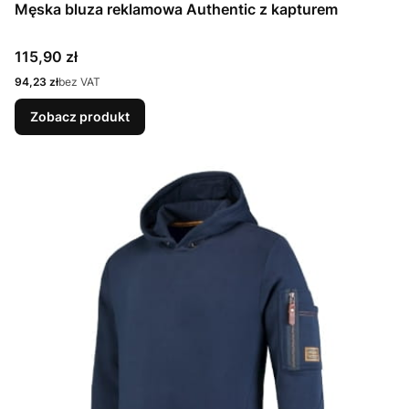
Męska bluza reklamowa Authentic z kapturem
Cena
115,90 zł
Cena
94,23 zł
bez VAT
Zobacz produkt