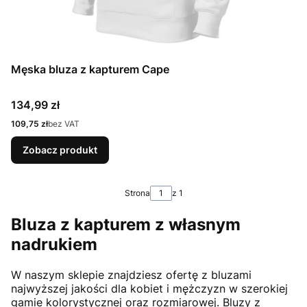
Męska bluza z kapturem Cape
Cena
134,99 zł
Cena
109,75 zł
bez VAT
Zobacz produkt
Strona
z 1
Bluza z kapturem z własnym
nadrukiem
W naszym sklepie znajdziesz ofertę z bluzami
najwyższej jakości dla kobiet i mężczyzn w szerokiej
gamie kolorystycznej oraz rozmiarowej. Bluzy z