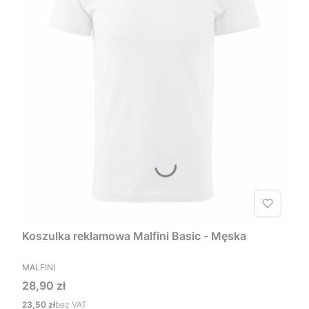
Koszulka reklamowa Malfini Basic - Męska
PRODUCENT
MALFINI
Cena
28,90 zł
Cena
23,50 zł
bez VAT