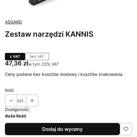
ASGARD
Zestaw narzędzi KANNIS
z VAT
bez VAT
Cena
47,36 zł
w tym 23% VAT
w tym
23%
VAT
Ceny podane bez kosztów dostawy i kosztów znakowania.
Ilość
szt.
Dostępność:
duża ilość
Dodaj do wyceny