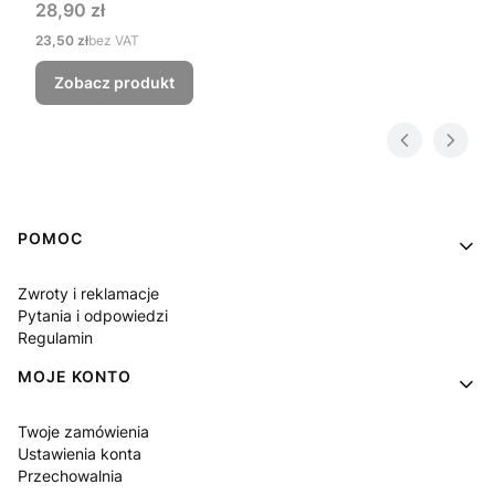
Cena
28,90 zł
Cena
23,50 zł
bez VAT
Zobacz produkt
Linki w stopce
POMOC
Zwroty i reklamacje
Pytania i odpowiedzi
Regulamin
MOJE KONTO
Twoje zamówienia
Ustawienia konta
Przechowalnia