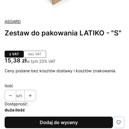
ASGARD
Zestaw do pakowania LATIKO - "S"
z VAT
bez VAT
Cena
15,38 zł
w tym 23% VAT
w tym
23%
VAT
Ceny podane bez kosztów dostawy i kosztów znakowania.
Ilość
szt.
Dostępność:
duża ilość
Dodaj do wyceny