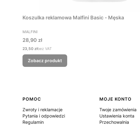
Koszulka reklamowa Malfini Basic - Męska
PRODUCENT
MALFINI
Cena
28,90 zł
Cena
23,50 zł
bez VAT
Zobacz produkt
Linki w stopce
POMOC
MOJE KONTO
Zwroty i reklamacje
Twoje zamówienia
Pytania i odpowiedzi
Ustawienia konta
Regulamin
Przechowalnia