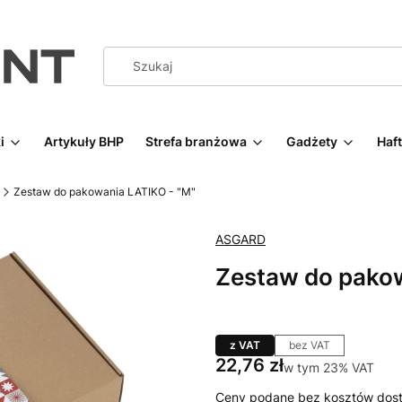
i
Artykuły BHP
Strefa branżowa
Gadżety
Haf
Zestaw do pakowania LATIKO - "M"
ASGARD
Zestaw do pakow
z VAT
bez VAT
Cena
22,76 zł
w tym 23% VAT
w tym
23%
VAT
Ceny podane bez kosztów dost