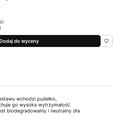
ść:
ć
Dodaj do wyceny
estawu wchodzi pudełko,
echuje go wysoka wytrzymałość.
st biodegradowalny i neutralny dla