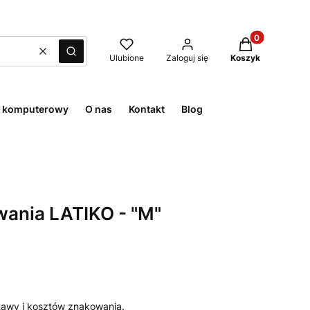
Produkty w kos
Wyczyść
Szukaj
Ulubione
Zaloguj się
Koszyk
t komputerowy
O nas
Kontakt
Blog
ania LATIKO - "M"
awy i kosztów znakowania.