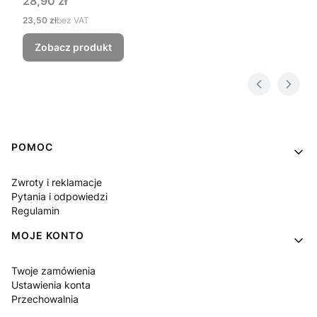
28,90 zł
Cena
23,50 zł
bez VAT
Zobacz produkt
Linki w stopce
POMOC
Zwroty i reklamacje
Pytania i odpowiedzi
Regulamin
MOJE KONTO
Twoje zamówienia
Ustawienia konta
Przechowalnia