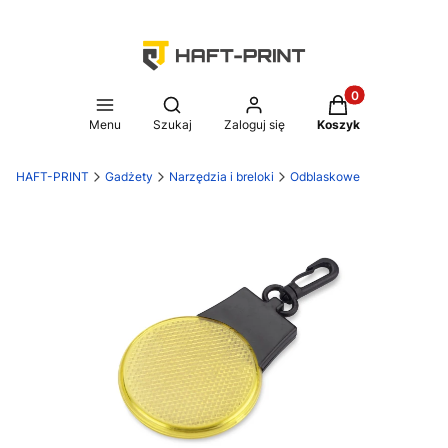
Produkty w koszy
Otwórz wyszukiwarkę
Menu
Szukaj
Zaloguj się
Koszyk
HAFT-PRINT
Gadżety
Narzędzia i breloki
Odblaskowe