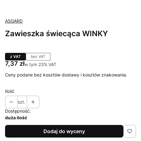
ASGARD
Zawieszka świecąca WINKY
z VAT
bez VAT
Cena
7,37 zł
w tym 23% VAT
w tym
23%
VAT
Ceny podane bez kosztów dostawy i kosztów znakowania.
Ilość
szt.
Dostępność:
duża ilość
Dodaj do wyceny