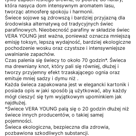
która nasyca dom intensywnym aromatem lasu,
tworząc atmosferę spokoju i harmonii.
Świece sojowe są zdrowszą i bardziej przyjazną dla
środowiska alternatywą od tradycyjnych świec
parafinowych. Nieobecność parafiny w składzie świec
VERA YOUNG jest ważna, ponieważ oznacza mniejszą
emisję toksyn, lepszą wydajność, bardziej ekologiczne
pochodzenie wosku oraz czystsze i intensywniejsze
uwalnianie zapachów.
Czas palenia się świecy to około 70 godzin*. Świeca
ma drewniany knot, który pali się równiej, dłużej i
tworzy przyjemny efekt trzaskającego ognia oraz
emituje mniej sadzy i dymu niż .
Każda świeca zapakowana jest w elegancki kartonik i
posiada opis w jaki sposób ją użytkować, aby każdy
mógł cieszyć się tym wyjątkowym upominkiem jak
najdłużej.
*Świece VERA YOUNG palą się o 20 godzin dłużej niż
świece innych producentów, o takiej samej
pojemności.
Świeca ekologiczna, bezpieczna dla zdrowia,
pozbawiona szkodliwych substancji.