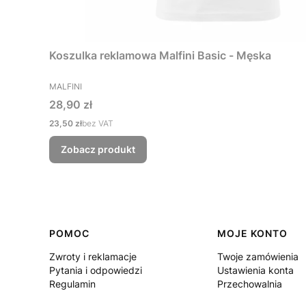
Koszulka reklamowa Malfini Basic - Męska
PRODUCENT
MALFINI
Cena
28,90 zł
Cena
23,50 zł
bez VAT
Zobacz produkt
Linki w stopce
POMOC
MOJE KONTO
Zwroty i reklamacje
Twoje zamówienia
Pytania i odpowiedzi
Ustawienia konta
Regulamin
Przechowalnia