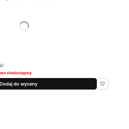
żnić się ceną
ść:
wo niedostępny
Dodaj do wyceny