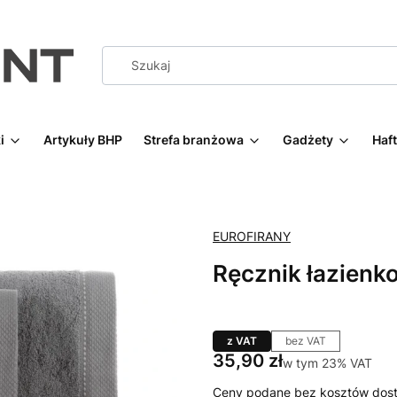
i
Artykuły BHP
Strefa branżowa
Gadżety
Haf
EUROFIRANY
Ręcznik łazien
z VAT
bez VAT
Cena
35,90 zł
w tym 23% VAT
w tym
23%
VAT
Ceny podane bez kosztów dost