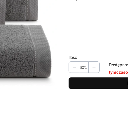
Wybierz wariant produktu:
Poszczególne warianty mogą ró
*
Kolor
Pokaż wszystkie kolory
Ilość
Dostępno
szt.
tymczaso