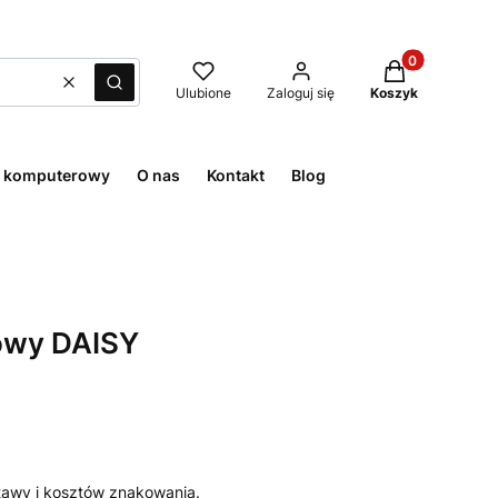
Produkty w kos
Wyczyść
Szukaj
Ulubione
Zaloguj się
Koszyk
t komputerowy
O nas
Kontakt
Blog
kowy DAISY
awy i kosztów znakowania.