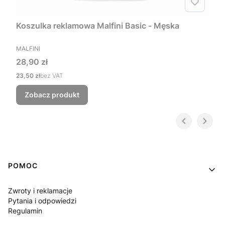
Koszulka reklamowa Malfini Basic - Męska
PRODUCENT
MALFINI
Cena
28,90 zł
Cena
23,50 zł
bez VAT
Zobacz produkt
Linki w stopce
POMOC
Zwroty i reklamacje
Pytania i odpowiedzi
Regulamin