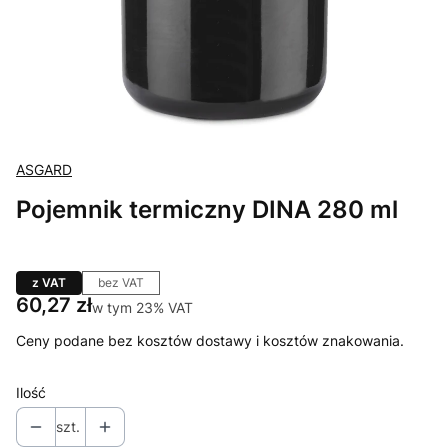
ASGARD
Pojemnik termiczny DINA 280 ml
z VAT
bez VAT
Cena
60,27 zł
w tym 23% VAT
w tym
23%
VAT
Ceny podane bez kosztów dostawy i kosztów znakowania.
Ilość
szt.