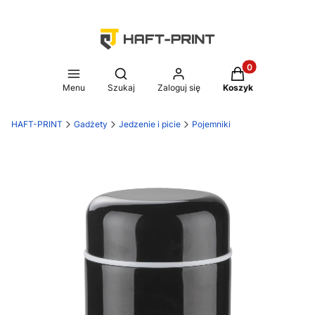
Produkty w koszy
Otwórz wyszukiwarkę
Menu
Szukaj
Zaloguj się
Koszyk
HAFT-PRINT
Gadżety
Jedzenie i picie
Pojemniki