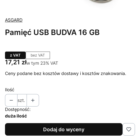
ASGARD
Pamięć USB BUDVA 16 GB
z VAT
bez VAT
Cena
17,21 zł
w tym 23% VAT
w tym
23%
VAT
Ceny podane bez kosztów dostawy i kosztów znakowania.
Ilość
szt.
Dostępność:
duża ilość
Dodaj do wyceny