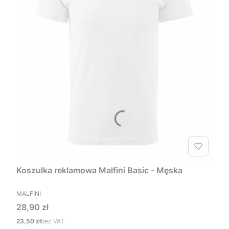
Koszulka reklamowa Malfini Basic - Męska
PRODUCENT
MALFINI
Cena
28,90 zł
Cena
23,50 zł
bez VAT