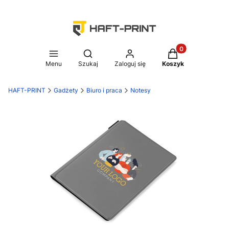
Produkty w koszy
Otwórz wyszukiwarkę
Menu
Szukaj
Zaloguj się
Koszyk
HAFT-PRINT
Gadżety
Biuro i praca
Notesy