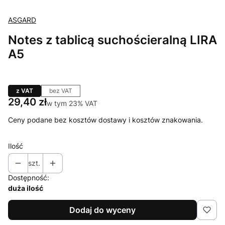
ASGARD
Notes z tablicą suchościeralną LIRA
A5
z VAT
bez VAT
Cena
29,40 zł
w tym 23% VAT
w tym
23%
VAT
Ceny podane bez kosztów dostawy i kosztów znakowania.
Ilość
szt.
Dostępność:
duża ilość
Dodaj do wyceny