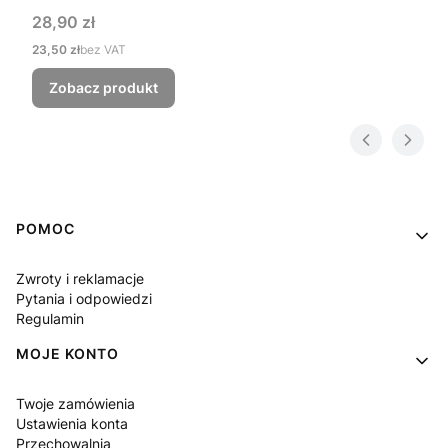
Cena
28,90 zł
Cena
23,50 zł
bez VAT
Zobacz produkt
Linki w stopce
POMOC
Zwroty i reklamacje
Pytania i odpowiedzi
Regulamin
MOJE KONTO
Twoje zamówienia
Ustawienia konta
Przechowalnia