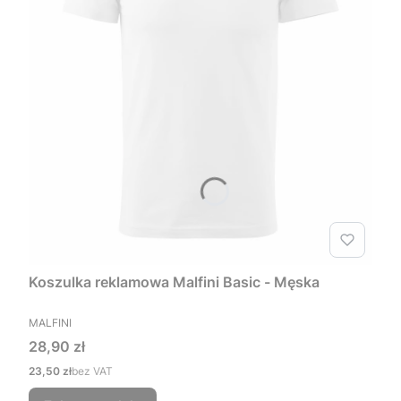
Koszulka reklamowa Malfini Basic - Męska
PRODUCENT
MALFINI
Cena
28,90 zł
Cena
23,50 zł
bez VAT