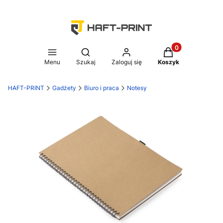
Produkty w koszy
Otwórz wyszukiwarkę
Menu
Szukaj
Zaloguj się
Koszyk
HAFT-PRINT
Gadżety
Biuro i praca
Notesy