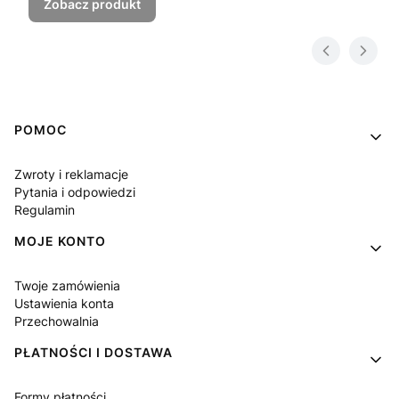
Zobacz produkt
Linki w stopce
POMOC
Zwroty i reklamacje
Pytania i odpowiedzi
Regulamin
MOJE KONTO
Twoje zamówienia
Ustawienia konta
Przechowalnia
PŁATNOŚCI I DOSTAWA
Formy płatności