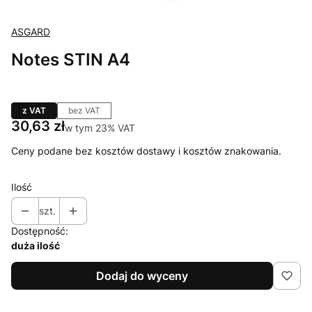
ASGARD
Notes STIN A4
z VAT
bez VAT
Cena
30,63 zł
w tym 23% VAT
w tym
23%
VAT
Ceny podane bez kosztów dostawy i kosztów znakowania.
Ilość
szt.
Dostępność:
duża ilość
Dodaj do wyceny