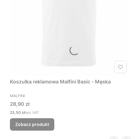
Koszulka reklamowa Malfini Basic - Męska
PRODUCENT
MALFINI
Cena
28,90 zł
Cena
23,50 zł
bez VAT
Zobacz produkt