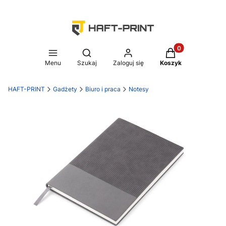
Produkty w koszy
Otwórz wyszukiwarkę
Menu
Szukaj
Zaloguj się
Koszyk
HAFT-PRINT
Gadżety
Biuro i praca
Notesy