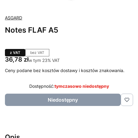
ASGARD
Notes FLAF A5
z VAT
bez VAT
Cena
36,78 zł
w tym 23% VAT
w tym
23%
VAT
Ceny podane bez kosztów dostawy i kosztów znakowania.
Dostępność:
tymczasowo niedostępny
Niedostępny
Opis