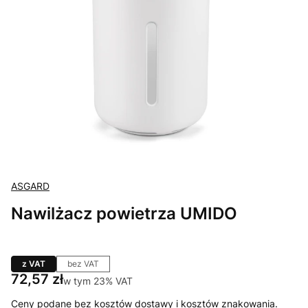
ASGARD
Nawilżacz powietrza UMIDO
z VAT
bez VAT
Cena
72,57 zł
w tym 23% VAT
w tym
23%
VAT
Ceny podane bez kosztów dostawy i kosztów znakowania.