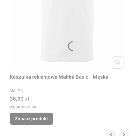
Koszulka reklamowa Malfini Basic - Męska
PRODUCENT
MALFINI
Cena
28,90 zł
Cena
23,50 zł
bez VAT
Zobacz produkt