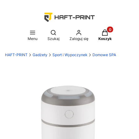
Produkty w koszy
Otwórz wyszukiwarkę
Menu
Szukaj
Zaloguj się
Koszyk
HAFT-PRINT
Gadżety
Sport i Wypoczynek
Domowe SPA