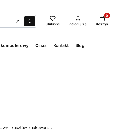
Produkty w kos
Wyczyść
Szukaj
Ulubione
Zaloguj się
Koszyk
t komputerowy
O nas
Kontakt
Blog
awy i kosztów znakowania.