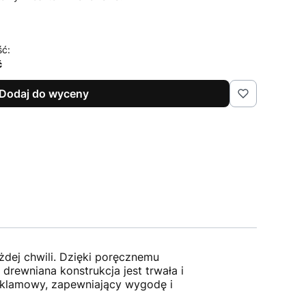
ść:
ć
Dodaj do wyceny
dej chwili. Dzięki poręcznemu
drewniana konstrukcja jest trwała i
 reklamowy, zapewniający wygodę i