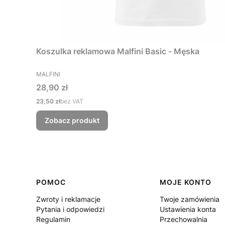
Koszulka reklamowa Malfini Basic - Męska
PRODUCENT
MALFINI
Cena
28,90 zł
Cena
23,50 zł
bez VAT
Zobacz produkt
Linki w stopce
POMOC
MOJE KONTO
Zwroty i reklamacje
Twoje zamówienia
Pytania i odpowiedzi
Ustawienia konta
Regulamin
Przechowalnia