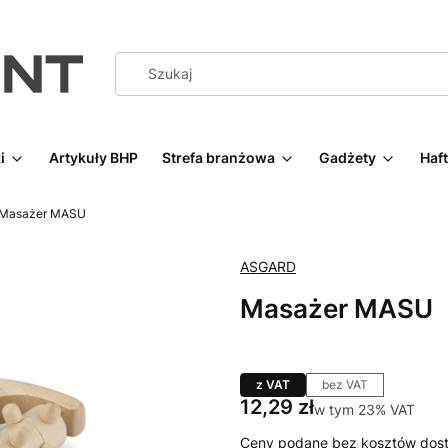
i
Artykuły BHP
Strefa branżowa
Gadżety
Haf
Masażer MASU
ASGARD
Masażer MASU
z VAT
bez VAT
Cena
12,29 zł
w tym 23% VAT
w tym
23%
VAT
Ceny podane bez kosztów dost