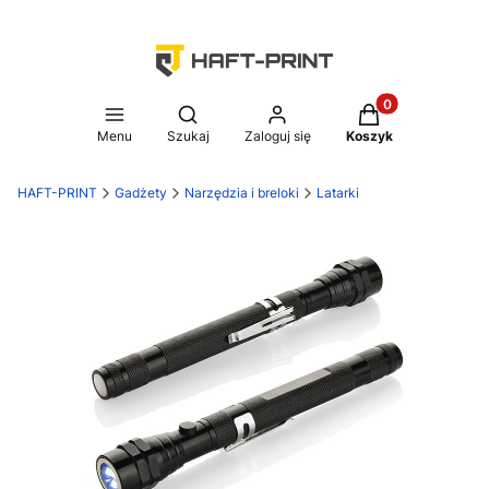
Produkty w koszy
Otwórz wyszukiwarkę
Menu
Szukaj
Zaloguj się
Koszyk
HAFT-PRINT
Gadżety
Narzędzia i breloki
Latarki