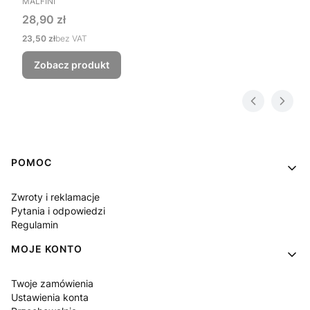
MALFINI
Cena
28,90 zł
Cena
23,50 zł
bez VAT
Zobacz produkt
Linki w stopce
POMOC
Zwroty i reklamacje
Pytania i odpowiedzi
Regulamin
MOJE KONTO
Twoje zamówienia
Ustawienia konta