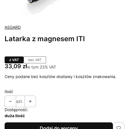
ASGARD
Latarka z magnesem ITI
z VAT
bez VAT
Cena
33,09 zł
w tym 23% VAT
w tym
23%
VAT
Ceny podane bez kosztów dostawy i kosztów znakowania.
Ilość
szt.
Dostępność:
duża ilość
Dodaj do wyceny