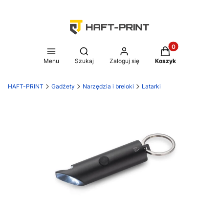
Produkty w koszy
Otwórz wyszukiwarkę
Menu
Szukaj
Zaloguj się
Koszyk
HAFT-PRINT
Gadżety
Narzędzia i breloki
Latarki