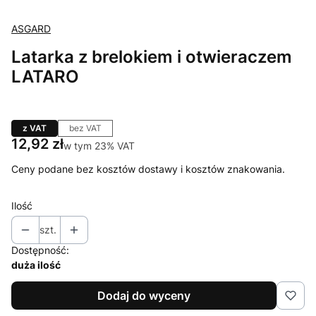
ASGARD
Latarka z brelokiem i otwieraczem
LATARO
z VAT
bez VAT
Cena
12,92 zł
w tym 23% VAT
w tym
23%
VAT
Ceny podane bez kosztów dostawy i kosztów znakowania.
Ilość
szt.
Dostępność:
duża ilość
Dodaj do wyceny