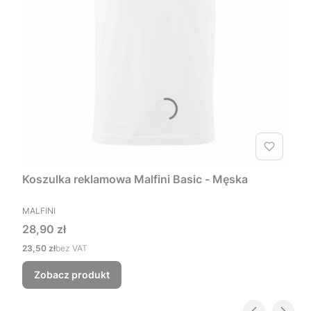
Koszulka reklamowa Malfini Basic - Męska
PRODUCENT
MALFINI
Cena
28,90 zł
Cena
23,50 zł
bez VAT
Zobacz produkt