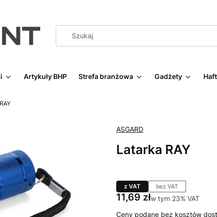
i
Artykuły BHP
Strefa branżowa
Gadżety
Haf
 RAY
ASGARD
Latarka RAY
z VAT
bez VAT
Cena
11,69 zł
w tym 23% VAT
w tym
23%
VAT
Ceny podane bez kosztów dost