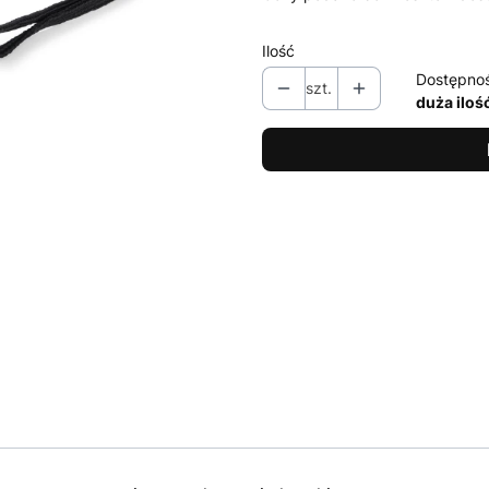
Ilość
Dostępno
szt.
duża iloś