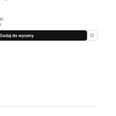
ść:
ć
Dodaj do wyceny