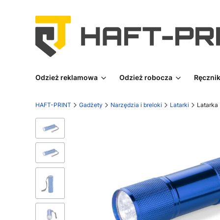
Odzież reklamowa
Odzież robocza
Ręcznik
HAFT-PRINT
Gadżety
Narzędzia i breloki
Latarki
Latarka