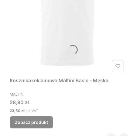
Koszulka reklamowa Malfini Basic - Męska
PRODUCENT
MALFINI
Cena
28,90 zł
Cena
23,50 zł
bez VAT
Zobacz produkt