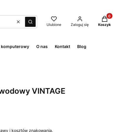
Produkty w kos
Wyczyść
Szukaj
Ulubione
Zaloguj się
Koszyk
t komputerowy
O nas
Kontakt
Blog
ewodowy VINTAGE
awy i kosztów znakowania.