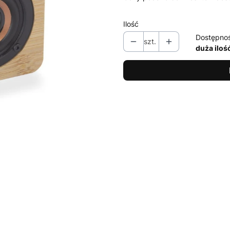
Ilość
Dostępno
szt.
duża iloś