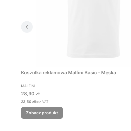
Koszulka reklamowa Malfini Basic - Męska
PRODUCENT
MALFINI
Cena
28,90 zł
Cena
23,50 zł
bez VAT
Zobacz produkt