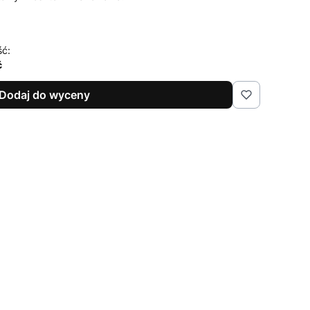
ść:
ć
Dodaj do wyceny