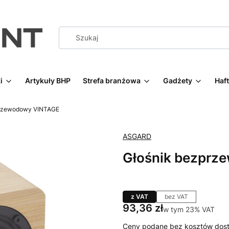
i
Artykuły BHP
Strefa branżowa
Gadżety
Haf
przewodowy VINTAGE
ASGARD
Głośnik bezprz
z VAT
bez VAT
Cena
93,36 zł
w tym 23% VAT
w tym
23%
VAT
Ceny podane bez kosztów dost