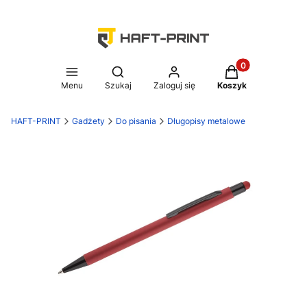
Produkty w koszy
Otwórz wyszukiwarkę
Menu
Szukaj
Zaloguj się
Koszyk
HAFT-PRINT
Gadżety
Do pisania
Długopisy metalowe