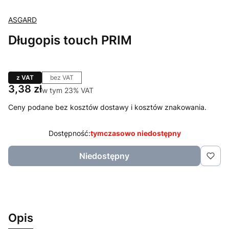
ASGARD
Długopis touch PRIM
z VAT
bez VAT
Cena
3,38 zł
w tym 23% VAT
w tym
23%
VAT
Ceny podane bez kosztów dostawy i kosztów znakowania.
Dostępność:
tymczasowo niedostępny
Niedostępny
Opis