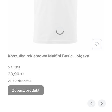
Koszulka reklamowa Malfini Basic - Męska
PRODUCENT
MALFINI
Cena
28,90 zł
Cena
23,50 zł
bez VAT
Zobacz produkt