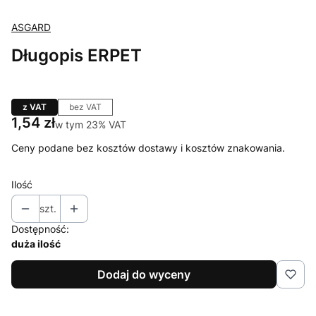
ASGARD
Długopis ERPET
z VAT
bez VAT
Cena
1,54 zł
w tym 23% VAT
w tym
23%
VAT
Ceny podane bez kosztów dostawy i kosztów znakowania.
Ilość
szt.
Dostępność:
duża ilość
Dodaj do wyceny