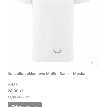
Koszulka reklamowa Malfini Basic - Męska
PRODUCENT
MALFINI
Cena
28,90 zł
Cena
23,50 zł
bez VAT
Zobacz produkt