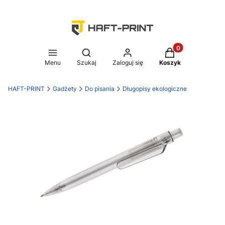
Produkty w koszy
Otwórz wyszukiwarkę
Menu
Szukaj
Zaloguj się
Koszyk
HAFT-PRINT
Gadżety
Do pisania
Długopisy ekologiczne