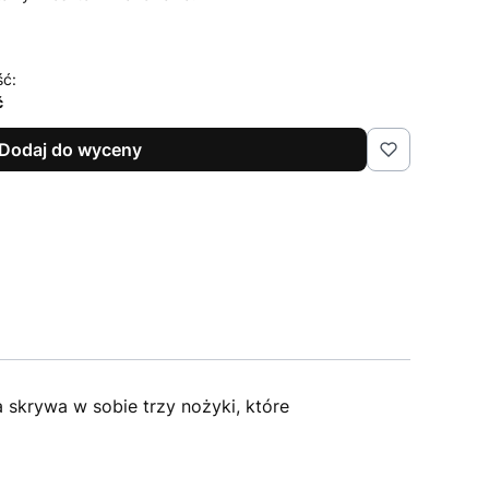
ść:
ć
Dodaj do wyceny
skrywa w sobie trzy nożyki, które