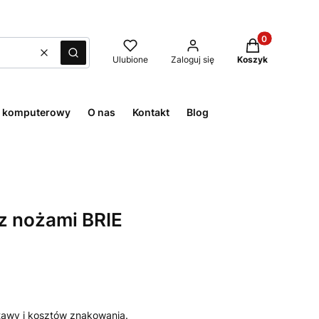
Produkty w kos
Wyczyść
Szukaj
Ulubione
Zaloguj się
Koszyk
t komputerowy
O nas
Kontakt
Blog
z nożami BRIE
awy i kosztów znakowania.