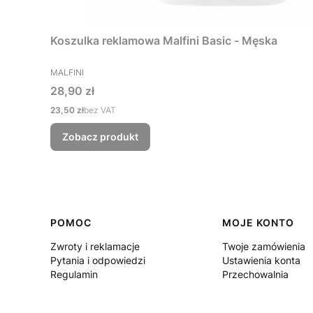
Koszulka reklamowa Malfini Basic - Męska
PRODUCENT
MALFINI
Cena
28,90 zł
Cena
23,50 zł
bez VAT
Zobacz produkt
Linki w stopce
POMOC
MOJE KONTO
Zwroty i reklamacje
Twoje zamówienia
Pytania i odpowiedzi
Ustawienia konta
Regulamin
Przechowalnia