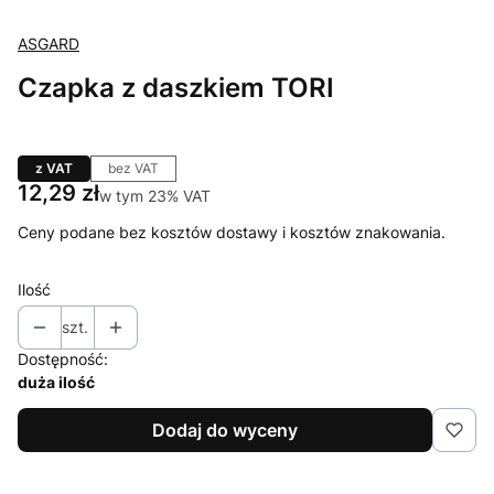
ASGARD
Czapka z daszkiem TORI
z VAT
bez VAT
Cena
12,29 zł
w tym 23% VAT
w tym
23%
VAT
Ceny podane bez kosztów dostawy i kosztów znakowania.
Ilość
szt.
Dostępność:
duża ilość
Dodaj do wyceny