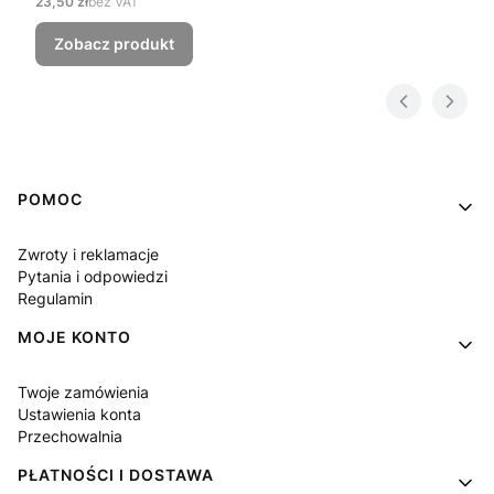
Cena
23,50 zł
bez VAT
Zobacz produkt
Linki w stopce
POMOC
Zwroty i reklamacje
Pytania i odpowiedzi
Regulamin
MOJE KONTO
Twoje zamówienia
Ustawienia konta
Przechowalnia
PŁATNOŚCI I DOSTAWA