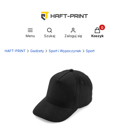
Produkty w koszy
Otwórz wyszukiwarkę
Menu
Szukaj
Zaloguj się
Koszyk
HAFT-PRINT
Gadżety
Sport i Wypoczynek
Sport