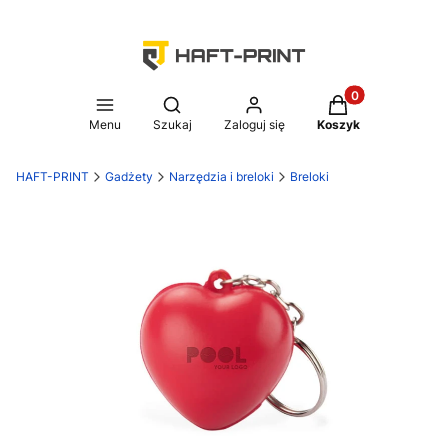
Produkty w koszy
Otwórz wyszukiwarkę
Menu
Szukaj
Zaloguj się
Koszyk
HAFT-PRINT
Gadżety
Narzędzia i breloki
Breloki