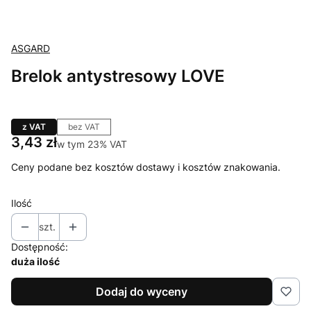
ASGARD
Brelok antystresowy LOVE
z VAT
bez VAT
Cena
3,43 zł
w tym 23% VAT
w tym
23%
VAT
Ceny podane bez kosztów dostawy i kosztów znakowania.
Ilość
szt.
Dostępność:
duża ilość
Dodaj do wyceny