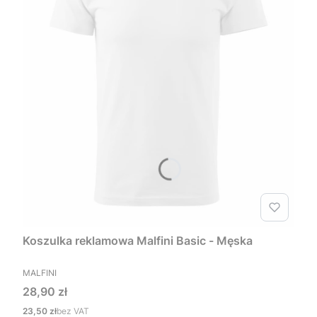
Koszulka reklamowa Malfini Basic - Męska
PRODUCENT
MALFINI
Cena
28,90 zł
Cena
23,50 zł
bez VAT