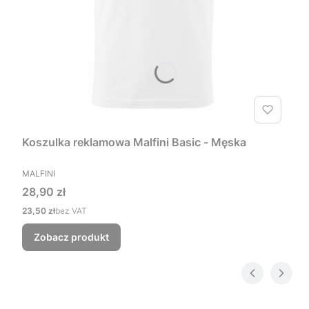
Koszulka reklamowa Malfini Basic - Męska
PRODUCENT
MALFINI
Cena
28,90 zł
Cena
23,50 zł
bez VAT
Zobacz produkt