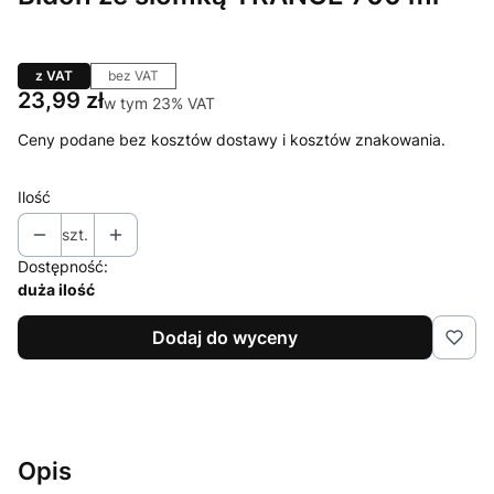
z VAT
bez VAT
Cena
23,99 zł
w tym 23% VAT
w tym
23%
VAT
Ceny podane bez kosztów dostawy i kosztów znakowania.
Ilość
szt.
Dostępność:
duża ilość
Dodaj do wyceny
Opis