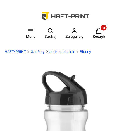
Produkty w koszy
Otwórz wyszukiwarkę
Menu
Szukaj
Zaloguj się
Koszyk
HAFT-PRINT
Gadżety
Jedzenie i picie
Bidony