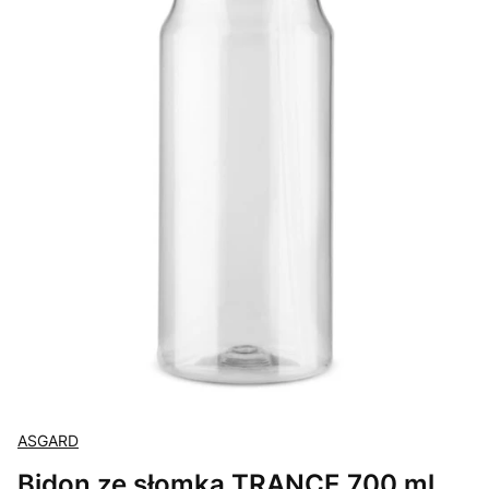
ASGARD
Bidon ze słomką TRANCE 700 ml