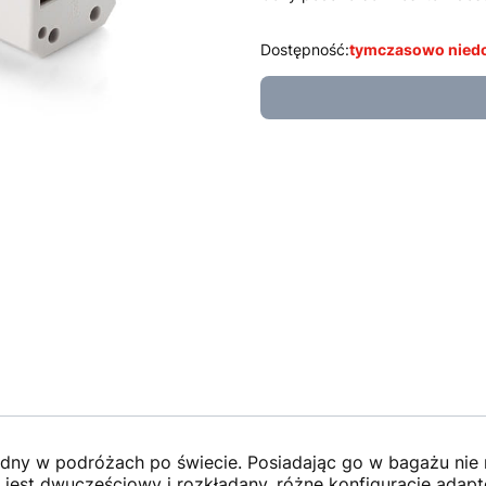
Dostępność:
tymczasowo nied
dny w podróżach po świecie. Posiadając go w bagażu nie 
jest dwuczęściowy i rozkładany, różne konfiguracje adapt