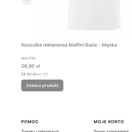
Koszulka reklamowa Malfini Basic - Męska
PRODUCENT
MALFINI
Cena
28,90 zł
Cena
23,50 zł
bez VAT
Zobacz produkt
Linki w stopce
POMOC
MOJE KONTO
Zwroty i reklamacje
Twoje zamówienia