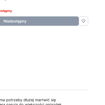
ostępny
Niedostępny
ma potrzeby dłużej martwić się
era pasują do większości gniazdek