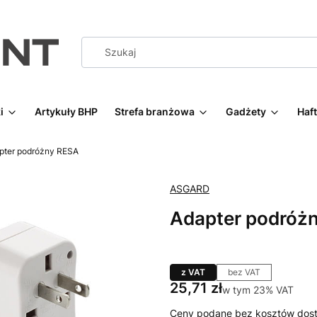
i
Artykuły BHP
Strefa branżowa
Gadżety
Haf
pter podróżny RESA
ASGARD
Adapter podróż
z VAT
bez VAT
Cena
25,71 zł
w tym 23% VAT
w tym
23%
VAT
Ceny podane bez kosztów dost