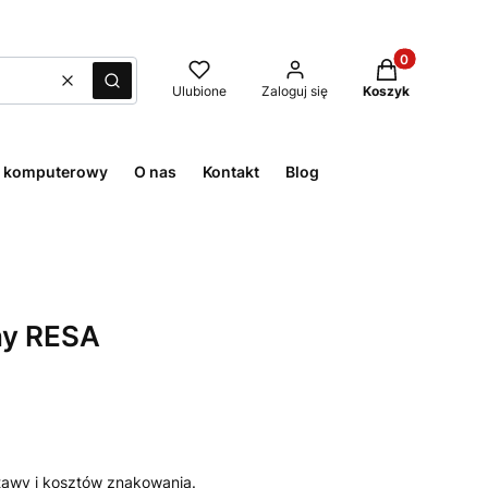
Produkty w kos
Wyczyść
Szukaj
Ulubione
Zaloguj się
Koszyk
t komputerowy
O nas
Kontakt
Blog
ny RESA
awy i kosztów znakowania.