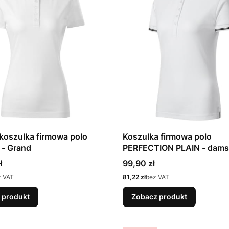
koszulka firmowa polo
Koszulka firmowa polo
 - Grand
PERFECTION PLAIN - dams
Cena
ł
99,90 zł
Cena
z VAT
81,22 zł
bez VAT
 produkt
Zobacz produkt