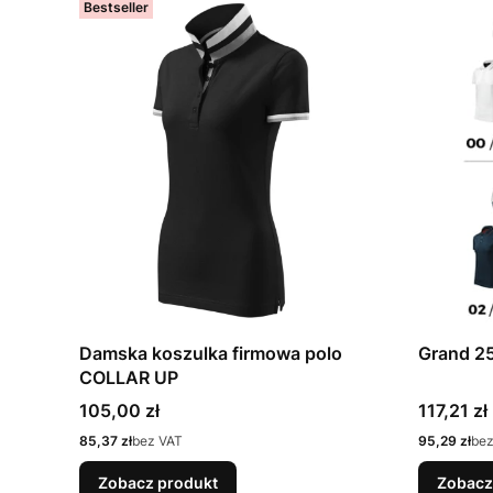
Bestseller
Grand 2
Damska koszulka firmowa polo
COLLAR UP
Cena
Cena
117,21 zł
105,00 zł
Cena
Cena
95,29 zł
bez
85,37 zł
bez VAT
Zobacz produkt
Zobacz