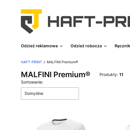
Odzież reklamowa
Odzież robocza
Ręcznik
HAFT-PRINT
MALFINI Premium®
MALFINI Premium®
Produkty:
11
Lista produktów
Sortowanie:
Domyślne