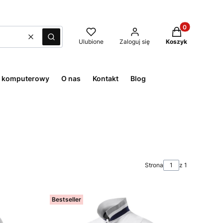
Produkty w kos
Wyczyść
Szukaj
Ulubione
Zaloguj się
Koszyk
t komputerowy
O nas
Kontakt
Blog
Strona
z 1
Bestseller