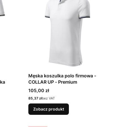
Męska koszulka polo firmowa -
ka
COLLAR UP - Premium
Cena
105,00 zł
Cena
85,37 zł
bez VAT
Zobacz produkt