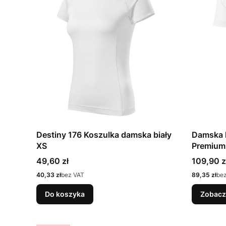
Destiny 176 Koszulka damska biały
Damska 
XS
Premium
Cena
Cena
49,60 zł
109,90 z
Cena
Cena
40,33 zł
bez VAT
89,35 zł
be
Do koszyka
Zobacz