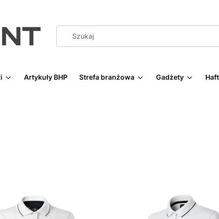
i
Artykuły BHP
Strefa branżowa
Gadżety
Haf