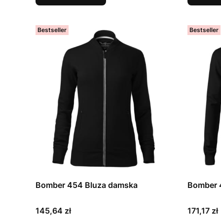
Bestseller
Bestseller
Bomber 454 Bluza damska
Bomber 
Cena
Cena
145,64 zł
171,17 zł