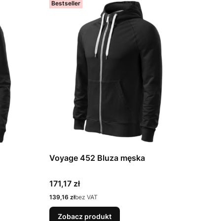
Bestseller
Voyage 452 Bluza męska
Cena
171,17 zł
Cena
139,16 zł
bez VAT
Zobacz produkt