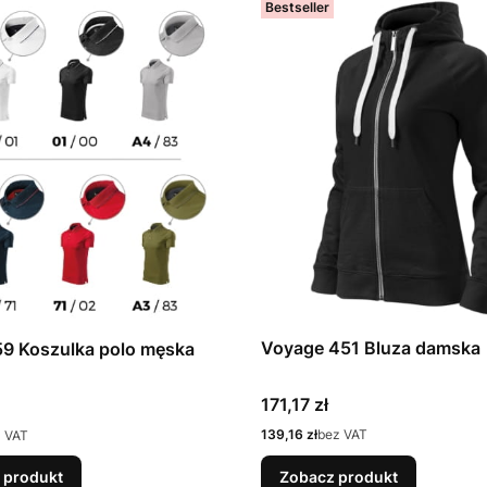
Bestseller
Voyage 451 Bluza damska
59 Koszulka polo męska
Cena
171,17 zł
Cena
139,16 zł
bez VAT
 VAT
 produkt
Zobacz produkt