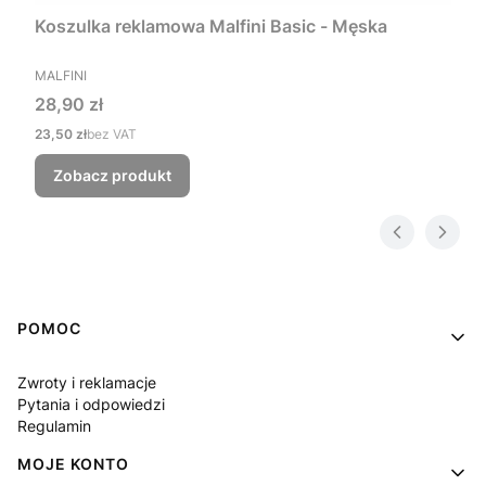
Koszulka reklamowa Malfini Basic - Męska
PRODUCENT
MALFINI
Cena
28,90 zł
Cena
23,50 zł
bez VAT
Zobacz produkt
Linki w stopce
POMOC
Zwroty i reklamacje
Pytania i odpowiedzi
Regulamin
MOJE KONTO