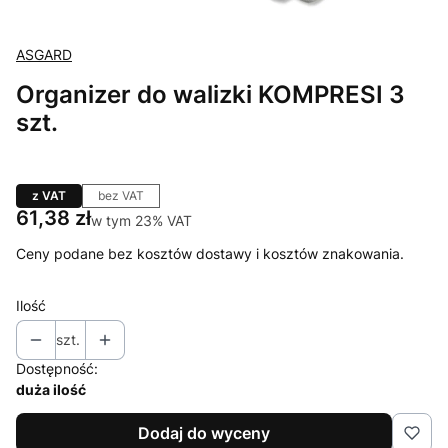
ASGARD
Organizer do walizki KOMPRESI 3
szt.
z VAT
bez VAT
Cena
61,38 zł
w tym 23% VAT
w tym
23%
VAT
Ceny podane bez kosztów dostawy i kosztów znakowania.
Ilość
szt.
Dostępność:
duża ilość
Dodaj do wyceny