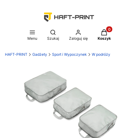
Produkty w koszy
Otwórz wyszukiwarkę
Menu
Szukaj
Zaloguj się
Koszyk
HAFT-PRINT
Gadżety
Sport i Wypoczynek
W podróży